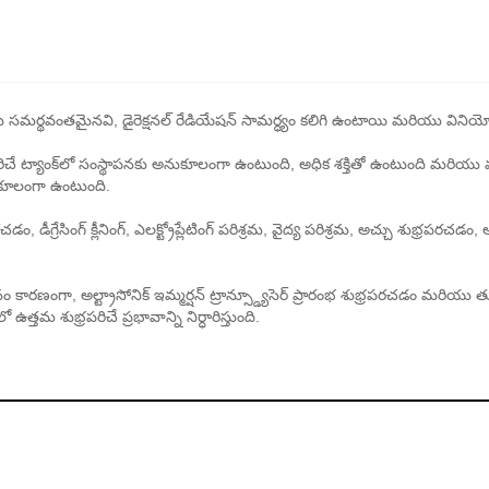
నవి మరియు సమర్థవంతమైనవి, డైరెక్షనల్ రేడియేషన్ సామర్ధ్యం కలిగి ఉంటాయి మరియు
 శుభ్రపరిచే ట్యాంక్‌లో సంస్థాపనకు అనుకూలంగా ఉంటుంది, అధిక శక్తితో ఉంటుంది మరియు 
నుకూలంగా ఉంటుంది.
చడం, డీగ్రేసింగ్ క్లీనింగ్, ఎలక్ట్రోప్లేటింగ్ పరిశ్రమ, వైద్య పరిశ్రమ, అచ్చు శుభ్రపరచ
ువర్తనం కారణంగా, అల్ట్రాసోనిక్ ఇమ్మర్షన్ ట్రాన్స్డ్యూసెర్ ప్రారంభ శుభ్రపరచడం మర
ఉత్తమ శుభ్రపరిచే ప్రభావాన్ని నిర్ధారిస్తుంది.