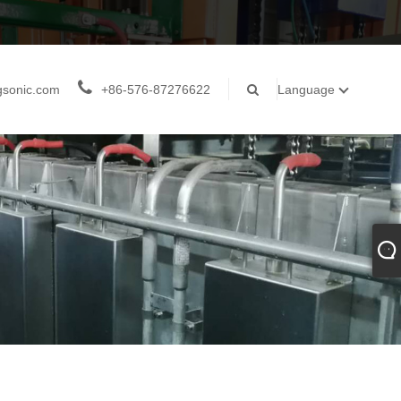
gsonic.com
+86-576-87276622
Language