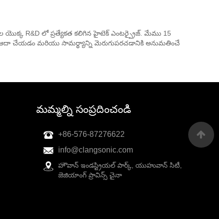
రుల యొక్క R&D లో ప్రత్యేకత కలిగిన హైటెక్ ఎంటర్ప్రైజ్. మేము 15
ి ఆదా చేయడం మరియు సామర్థ్యాన్ని మెరుగుపరచడానికి అనుమతించే
మమ్మల్ని సంప్రదించండి
+86-576-87276622
info@clangsonic.com
హౌవాన్ ఇండస్ట్రియల్ పార్క్, యుహువాన్ సిటీ,
జెజియాంగ్ ప్రావిన్స్ చైనా