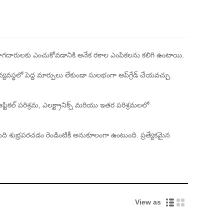
 వినియోగదారులకు ఎంచుకోవడానికి అనేక రకాల ఎంపికలను కలిగి ఉంటాయి.
వ్యవస్థలో పెద్ద మార్పులు లేకుండా సులభంగా అప్‌గ్రేడ్ చేయవచ్చు.
డం, ఆప్టికల్ పరిశ్రమ, ఎలక్ట్రానిక్స్ మరియు ఇతర పరిశ్రమలలో
ియు తుది శుభ్రపరచడం రెండింటికీ అనుకూలంగా ఉంటుంది. ప్రత్యేకమైన
View as