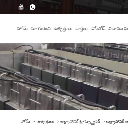
హోమ్
మా గురించి
ఉత్పత్తులు
వార్తలు
డౌన్‌లోడ్
విచారణ ప
హోమ్
>
ఉత్పత్తులు
>
అల్ట్రాసోనిక్ ట్రాన్స్డ్యూసెర్
>
అల్ట్రాసోనిక్ ఇమ