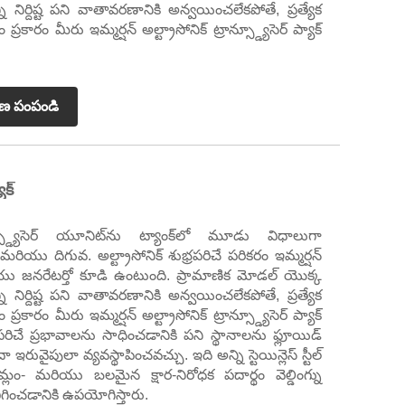
్ని నిర్దిష్ట పని వాతావరణానికి అన్వయించలేకపోతే, ప్రత్యేక
్రకారం మీరు ఇమ్మర్షన్ అల్ట్రాసోనిక్ ట్రాన్స్డ్యూసెర్ ప్యాక్
రణ పంపండి
ాక్
ాన్స్డ్యూసెర్ యూనిట్‌ను ట్యాంక్‌లో మూడు విధాలుగా
మరియు దిగువ. అల్ట్రాసోనిక్ శుభ్రపరిచే పరికరం ఇమ్మర్షన్
్ మరియు జనరేటర్తో కూడి ఉంటుంది. ప్రామాణిక మోడల్ యొక్క
్ని నిర్దిష్ట పని వాతావరణానికి అన్వయించలేకపోతే, ప్రత్యేక
్రకారం మీరు ఇమ్మర్షన్ అల్ట్రాసోనిక్ ట్రాన్స్డ్యూసెర్ ప్యాక్
పరిచే ప్రభావాలను సాధించడానికి పని స్థానాలను ఫ్లూయిడ్
ా ఇరువైపులా వ్యవస్థాపించవచ్చు. ఇది అన్ని స్టెయిన్లెస్ స్టీల్
లం- మరియు బలమైన క్షార-నిరోధక పదార్థం వెల్డింగ్ను
ించడానికి ఉపయోగిస్తారు.