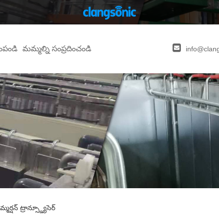
ంపండి
మమ్మల్ని సంప్రదించండి
info@clan
్మర్షన్ ట్రాన్స్డ్యూసెర్