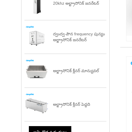
20khz అల్ట్రాసోనిక్ జనరేటర్
ద్వంద్వ-పౌన frequency పున్యం
అల్ట్రాసోనిక్ జనరేటర్
అల్ట్రాసోనిక్ క్లీనర్ మాన్యువల్
అల్ట్రాసోనిక్ క్లీనర్ పెద్దది
అన్ని కొత్త ఉత్పత్తులు