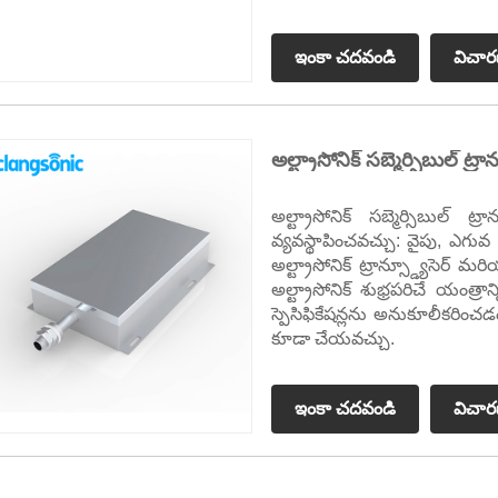
ఇంకా చదవండి
విచా
అల్ట్రాసోనిక్ సబ్మెర్సిబుల్ ట్రాన
అల్ట్రాసోనిక్ సబ్మెర్సిబుల్ 
వ్యవస్థాపించవచ్చు: వైపు, ఎగువ 
అల్ట్రాసోనిక్ ట్రాన్స్డ్యూసెర
అల్ట్రాసోనిక్ శుభ్రపరిచే యంత్రాన
స్పెసిఫికేషన్లను అనుకూలీకరించడం ప
కూడా చేయవచ్చు.
ఇంకా చదవండి
విచా