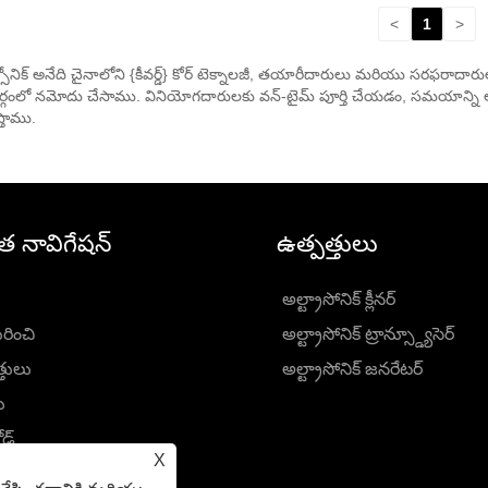
<
1
>
లాంగ్సోనిక్ అనేది చైనాలోని {కీవర్డ్} కోర్ టెక్నాలజీ, తయారీదారులు మరియు సరఫరాదా
మార్గంలో నమోదు చేసాము. వినియోగదారులకు వన్-టైమ్ పూర్తి చేయడం, సమయాన్న
్తాము.
ిత నావిగేషన్
ఉత్పత్తులు
అల్ట్రాసోనిక్ క్లీనర్
రించి
అల్ట్రాసోనిక్ ట్రాన్స్డ్యూసెర్
్తులు
అల్ట్రాసోనిక్ జనరేటర్
ు
ోడ్
X
రణ పంపండి