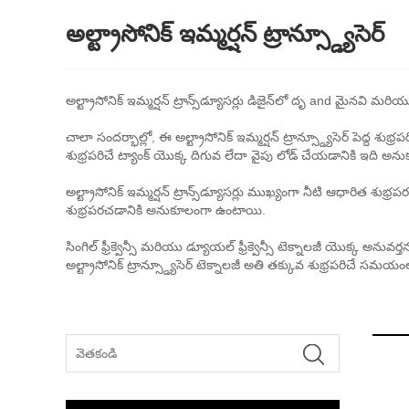
అల్ట్రాసోనిక్ ఇమ్మర్షన్ ట్రాన్స్డ్యూసెర్
అల్ట్రాసోనిక్ ఇమ్మర్షన్ ట్రాన్స్‌డ్యూసర్లు డిజైన్‌లో దృ and మై
చాలా సందర్భాల్లో, ఈ అల్ట్రాసోనిక్ ఇమ్మర్షన్ ట్రాన్స్డ్యూసెర్ పెద్ద
శుభ్రపరిచే ట్యాంక్ యొక్క దిగువ లేదా వైపు లోడ్ చేయడానికి ఇది అ
అల్ట్రాసోనిక్ ఇమ్మర్షన్ ట్రాన్స్‌డ్యూసర్లు ముఖ్యంగా నీటి ఆధారిత శుభ్రపర
శుభ్రపరచడానికి అనుకూలంగా ఉంటాయి.
సింగిల్ ఫ్రీక్వెన్సీ మరియు డ్యూయల్ ఫ్రీక్వెన్సీ టెక్నాలజీ యొక్క అన
అల్ట్రాసోనిక్ ట్రాన్స్డ్యూసెర్ టెక్నాలజీ అతి తక్కువ శుభ్రపరిచే సమయంలో 