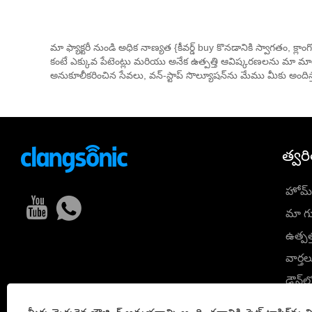
మా ఫ్యాక్టరీ నుండి అధిక నాణ్యత {కీవర్డ్ buy కొనడానికి స్వాగతం, క్
కంటే ఎక్కువ పేటెంట్లు మరియు అనేక ఉత్పత్తి ఆవిష్కరణలను మా 
అనుకూలీకరించిన సేవలు, వన్-స్టాప్ సొల్యూషన్‌ను మేము మీకు అందిస
త్వర
హోమ్
మా గు
ఉత్పత
వార్తల
డౌన్‌ల
విచా