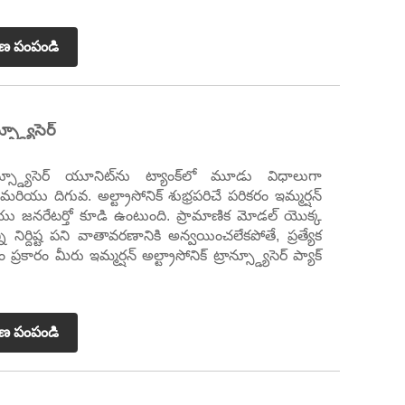
రణ పంపండి
్స్డ్యూసెర్
ట్రాన్స్డ్యూసెర్ యూనిట్‌ను ట్యాంక్‌లో మూడు విధాలుగా
మరియు దిగువ. అల్ట్రాసోనిక్ శుభ్రపరిచే పరికరం ఇమ్మర్షన్
్ మరియు జనరేటర్తో కూడి ఉంటుంది. ప్రామాణిక మోడల్ యొక్క
్ని నిర్దిష్ట పని వాతావరణానికి అన్వయించలేకపోతే, ప్రత్యేక
్రకారం మీరు ఇమ్మర్షన్ అల్ట్రాసోనిక్ ట్రాన్స్డ్యూసెర్ ప్యాక్
రణ పంపండి