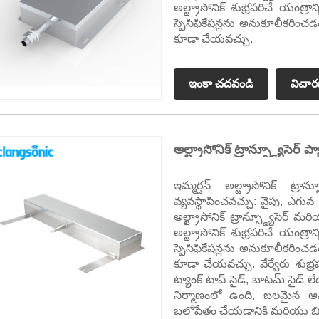
అల్ట్రాసోనిక్ శుభ్రపరిచే యంత్రాన
స్పెసిఫికేషన్లను అనుకూలీకరించడం ప
కూడా చేయవచ్చు.
ఇంకా చదవండి
విచా
అల్ట్రాసోనిక్ ట్రాన్స్డ్యూసెర్ ప్య
ఇమ్మర్షన్ అల్ట్రాసోనిక్ ట్ర
వ్యవస్థాపించవచ్చు: వైపు, ఎగువ 
అల్ట్రాసోనిక్ ట్రాన్స్డ్యూసెర
అల్ట్రాసోనిక్ శుభ్రపరిచే యంత్రాన
స్పెసిఫికేషన్లను అనుకూలీకరించడం ప
కూడా చేయవచ్చు. వేర్వేరు శుభ్ర
ట్యాంక్ టాప్ సైడ్, బాటమ్ సైడ్ లేద
నిర్మాణంలో ఉంది, బలమైన ఆమ్
బలోపేతం చేయడానికి మరియు బిగ