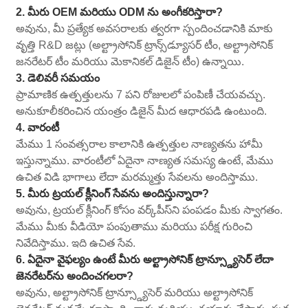
2. మీరు OEM మరియు ODM ను అంగీకరిస్తారా?
అవును, మీ ప్రత్యేక అవసరాలకు త్వరగా స్పందించడానికి మాకు
వృత్తి R&D జట్లు (అల్ట్రాసోనిక్ ట్రాన్స్‌డ్యూసర్ టీం, అల్ట్రాసోనిక్
జనరేటర్ టీం మరియు మెకానికల్ డిజైన్ టీం) ఉన్నాయి.
3. డెలివరీ సమయం
ప్రామాణిక ఉత్పత్తులను 7 పని రోజులలో పంపిణీ చేయవచ్చు.
అనుకూలీకరించిన యంత్రం డిజైన్ మీద ఆధారపడి ఉంటుంది.
4. వారంటీ
మేము 1 సంవత్సరాల కాలానికి ఉత్పత్తుల నాణ్యతను హామీ
ఇస్తున్నాము. వారంటీలో ఏదైనా నాణ్యత సమస్య ఉంటే, మేము
ఉచిత విడి భాగాలు లేదా మరమ్మత్తు సేవలను అందిస్తాము.
5. మీరు ట్రయల్ క్లీనింగ్ సేవను అందిస్తున్నారా?
అవును, ట్రయల్ క్లీనింగ్ కోసం వర్క్‌పీస్‌ని పంపడం మీకు స్వాగతం.
మేము మీకు వీడియో పంపుతాము మరియు పరీక్ష గురించి
నివేదిస్తాము. ఇది ఉచిత సేవ.
6. ఏదైనా వైఫల్యం ఉంటే మీరు అల్ట్రాసోనిక్ ట్రాన్స్డ్యూసెర్ లేదా
జెనరేటర్‌ను అందించగలరా?
అవును, అల్ట్రాసోనిక్ ట్రాన్స్డ్యూసెర్ మరియు అల్ట్రాసోనిక్