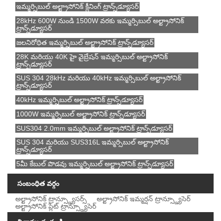
ఇమ్మర్సిబుల్ అల్ట్రాసోనిక్ క్లీనింగ్ ట్రాన్స్‌డ్యూసర్
28kHz 600W నుండి 1500W వరకు ఇమ్మర్సిబుల్ అల్ట్రాసోనిక్
ట్రాన్స్‌డ్యూసర్
జలనిరోధిత ఇమ్మర్సిబుల్ అల్ట్రాసోనిక్ ట్రాన్స్‌డ్యూసర్
28K మరియు 40K హై వైబ్రేషన్ ఇమ్మర్సిబుల్ అల్ట్రాసోనిక్
ట్రాన్స్‌డ్యూసర్
SUS 304 28kHz మరియు 40kHz ఇమ్మర్సిబుల్ అల్ట్రాసోనిక్
ట్రాన్స్‌డ్యూసర్
40kHz ఇమ్మర్సిబుల్ అల్ట్రాసోనిక్ ట్రాన్స్‌డ్యూసర్
1000W ఇమ్మర్సిబుల్ అల్ట్రాసోనిక్ ట్రాన్స్‌డ్యూసర్
SUS304 2.0mm ఇమ్మర్సిబుల్ అల్ట్రాసోనిక్ ట్రాన్స్‌డ్యూసర్
SUS 304 మరియు SUS316L ఇమ్మర్సిబుల్ అల్ట్రాసోనిక్
ట్రాన్స్‌డ్యూసర్
5మీ కేబుల్ పొడవు ఇమ్మర్సిబుల్ అల్ట్రాసోనిక్ ట్రాన్స్‌డ్యూసర్
సంబంధిత వర్గం
అల్ట్రాసోనిక్ ట్రాన్స్డ్యూసర్స్
అల్ట్రాసోనిక్ ఇమ్మర్షన్ ట్రాన్స్డ్యూసెర్
అల్ట్రాసోనిక్ ప్లేట్ ట్రాన్స్డ్యూసెర్