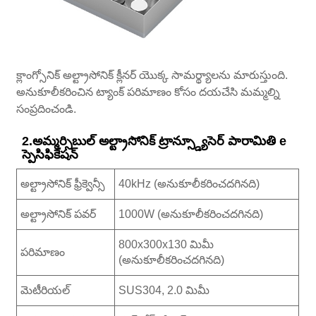
క్లాంగ్సోనిక్ అల్ట్రాసోనిక్ క్లీనర్ యొక్క సామర్థ్యాలను మారుస్తుంది.
అనుకూలీకరించిన ట్యాంక్ పరిమాణం కోసం దయచేసి మమ్మల్ని
సంప్రదించండి.
2.అమ్మర్సిబుల్ అల్ట్రాసోనిక్ ట్రాన్స్డ్యూసెర్ పారామితి e
స్పెసిఫికేషన్
అల్ట్రాసోనిక్ ఫ్రీక్వెన్సీ
40kHz (అనుకూలీకరించదగినది)
అల్ట్రాసోనిక్ పవర్
1000W (అనుకూలీకరించదగినది)
800x300x130 మిమీ
పరిమాణం
(అనుకూలీకరించదగినది)
మెటీరియల్
SUS304, 2.0 మిమీ