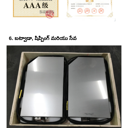
6. బట్వాడా, షిప్పింగ్ మరియు సేవ