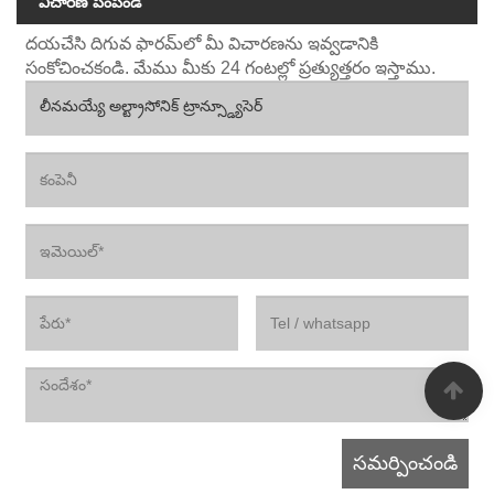
విచారణ పంపండి
దయచేసి దిగువ ఫారమ్‌లో మీ విచారణను ఇవ్వడానికి
సంకోచించకండి. మేము మీకు 24 గంటల్లో ప్రత్యుత్తరం ఇస్తాము.