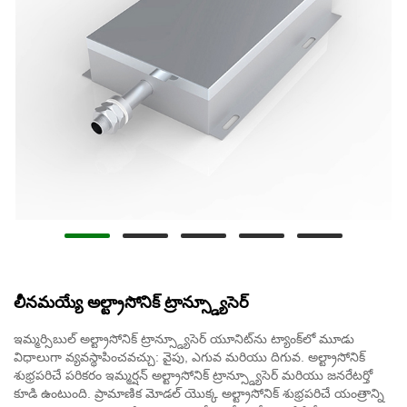
లీనమయ్యే అల్ట్రాసోనిక్ ట్రాన్స్డ్యూసెర్
ఇమ్మర్సిబుల్ అల్ట్రాసోనిక్ ట్రాన్స్డ్యూసెర్ యూనిట్‌ను ట్యాంక్‌లో మూడు
విధాలుగా వ్యవస్థాపించవచ్చు: వైపు, ఎగువ మరియు దిగువ. అల్ట్రాసోనిక్
శుభ్రపరిచే పరికరం ఇమ్మర్షన్ అల్ట్రాసోనిక్ ట్రాన్స్డ్యూసెర్ మరియు జనరేటర్తో
కూడి ఉంటుంది. ప్రామాణిక మోడల్ యొక్క అల్ట్రాసోనిక్ శుభ్రపరిచే యంత్రాన్ని