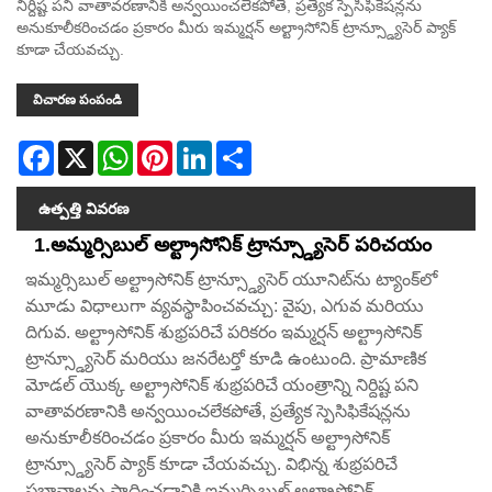
నిర్దిష్ట పని వాతావరణానికి అన్వయించలేకపోతే, ప్రత్యేక స్పెసిఫికేషన్లను
అనుకూలీకరించడం ప్రకారం మీరు ఇమ్మర్షన్ అల్ట్రాసోనిక్ ట్రాన్స్డ్యూసెర్ ప్యాక్
కూడా చేయవచ్చు.
విచారణ పంపండి
Facebook
X
WhatsApp
Pinterest
LinkedIn
Share
ఉత్పత్తి వివరణ
1.అమ్మర్సిబుల్ అల్ట్రాసోనిక్ ట్రాన్స్డ్యూసెర్ పరిచయం
ఇమ్మర్సిబుల్ అల్ట్రాసోనిక్ ట్రాన్స్డ్యూసెర్ యూనిట్‌ను ట్యాంక్‌లో
మూడు విధాలుగా వ్యవస్థాపించవచ్చు: వైపు, ఎగువ మరియు
దిగువ. అల్ట్రాసోనిక్ శుభ్రపరిచే పరికరం ఇమ్మర్షన్ అల్ట్రాసోనిక్
ట్రాన్స్డ్యూసెర్ మరియు జనరేటర్తో కూడి ఉంటుంది. ప్రామాణిక
మోడల్ యొక్క అల్ట్రాసోనిక్ శుభ్రపరిచే యంత్రాన్ని నిర్దిష్ట పని
వాతావరణానికి అన్వయించలేకపోతే, ప్రత్యేక స్పెసిఫికేషన్లను
అనుకూలీకరించడం ప్రకారం మీరు ఇమ్మర్షన్ అల్ట్రాసోనిక్
ట్రాన్స్డ్యూసెర్ ప్యాక్ కూడా చేయవచ్చు. విభిన్న శుభ్రపరిచే
ప్రభావాలను సాధించడానికి ఇమ్మర్సిబుల్ అల్ట్రాసోనిక్