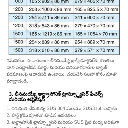
గమనికలు: సాధారణంగా లీనమయ్యే ట్రాన్స్‌డ్యూసర్‌కు కొలతలు
దాని ఇన్‌స్టాలేషన్ మార్గం మరియు వినియోగదారుల ట్యాంక్
పరిమాణంపై ఆధారపడి ఉంటాయి. దయచేసి సలహా కోసం మాతో
మాట్లాడండి.
3. లీనమయ్యే అల్ట్రాసోనిక్ ట్రాన్స్డ్యూసెర్ ఫీచర్స్
మరియు అప్లికేషన్
1. దిగుమతి చేసుకున్న SUS 304 మరియు SUS316L ఐచ్ఛికం
2. హార్డ్ క్రోమ్ పూతతో కూడిన ఉపరితలం
3. అల్ట్రాసోనిక్ ట్రాన్స్డ్యూసెర్ మరియు SUS ప్లేట్ మధ్య అధికంగా