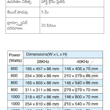
ఉపరితల చికిత్స
హార్డ్ క్రోమ్ ప్లేటెడ్
కేబుల్ పొడవు
5 మీ
ట్రాన్స్డ్యూసెర్
20 పిసిలు
పరిమాణం