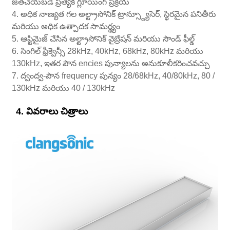
జతచేయబడే ప్రత్యేక గ్లూయింగ్ ప్రక్రియ
4. అధిక నాణ్యత గల అల్ట్రాసోనిక్ ట్రాన్స్డ్యూసెర్, స్థిరమైన పనితీరు
మరియు అధిక ఉత్పాదక సామర్థ్యం
5. ఆప్టిమైజ్ చేసిన అల్ట్రాసోనిక్ వైబ్రేషన్ మరియు సౌండ్ ఫీల్డ్
6. సింగిల్ ఫ్రీక్వెన్సీ 28kHz, 40kHz, 68kHz, 80kHz మరియు
130kHz, ఇతర పౌన encies పున్యాలను అనుకూలీకరించవచ్చు
7. ద్వంద్వ-పౌన frequency పున్యం 28/68kHz, 40/80kHz, 80 /
130kHz మరియు 40 / 130kHz
4. వివరాలు చిత్రాలు