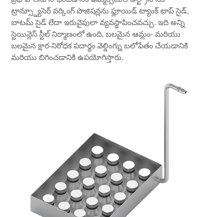
ట్రాన్స్డ్యూసెర్ వర్కింగ్ పొజిషన్లను ఫ్లూయిడ్ ట్యాంక్ టాప్ సైడ్,
బాటమ్ సైడ్ లేదా ఇరువైపులా వ్యవస్థాపించవచ్చు. ఇది అన్ని
స్టెయిన్లెస్ స్టీల్ నిర్మాణంలో ఉంది, బలమైన ఆమ్లం- మరియు
బలమైన క్షార-నిరోధక పదార్థం వెల్డింగ్ను బలోపేతం చేయడానికి
మరియు బిగించడానికి ఉపయోగిస్తారు.