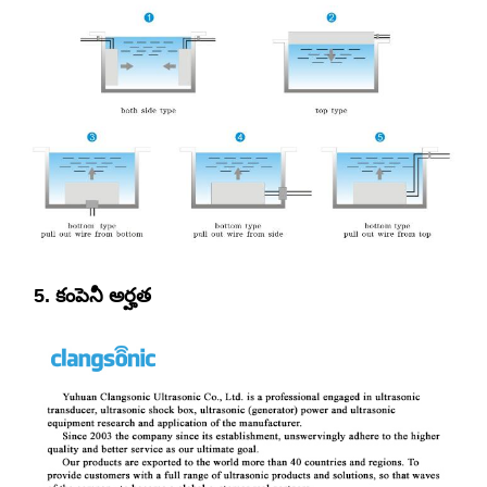
5. కంపెనీ అర్హత