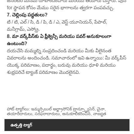
జెనరేటర్ మనమే రూపొందించారు మరియు తయారు చేస్తారు. పున
for స్థాపన కోసం మేము సరైన భాగాలను త్వరగా పంపవచ్చు.
7. చెల్లింపు పద్ధతులు?
టి / టి, ఎల్ / సి, డి / పి, డి / ఎ, వెస్ట్ యూనియన్, పేపాల్,
మనీగ్రామ్, ఎస్క్రో.
8. మా వర్క్‌పీస్‌కు ఏ ఫ్రీక్వెన్సీ మరియు పవర్ అనుకూలంగా
ఉంటుంది?
దయచేసి మమ్మల్ని సంప్రదించండి మరియు మీకు వీలైనంత
వివరాలను అందించండి. సమాచారంలో ఇవి ఉన్నాయి: మీ వర్క్‌పీస్
యొక్క పరిమాణం, పదార్థం, బరువు మరియు ధూళి మరియు
శుభ్రపరిచే ట్యాంక్ పరిమాణం మొదలైనవి.
హాట్ ట్యాగ్‌లు: ఇమ్మర్సిబుల్ అల్ట్రాసోనిక్ ట్రాన్స్డ్యూసెర్, చైనా,
తయారీదారులు, సరఫరాదారులు, అనుకూలీకరించిన, నాణ్యత
ఉత్పత్తి ట్యాగ్