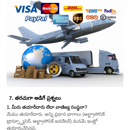
7. తరచుగా అడిగే ప్రశ్నలు
1. మీరు తయారీదారు లేదా వాణిజ్య సంస్థనా?
మేము తయారీదారు. అన్ని ప్రధాన భాగాలు (అల్ట్రాసోనిక్
ట్రాన్స్డ్యూసెర్, అల్ట్రాసోనిక్ జనరేటర్) మనమే ఇంట్లో
తయారుచేసినవి.