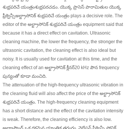
శుభ్రపరిచే యంత్రం
శుభ్రపరచడం. యొక్క ప్రాసెస్ పారామితుల యొక్క
ఫ్రీక్వెన్సీ
అల్ట్రాసోనిక్ శుభ్రపరిచే యంత్రం
plays a decisive role. The
editor of the అల్ట్రాసోనిక్ శుభ్రపరిచే యంత్రం equipment said that
because it has a direct effect on cavitation. Ultrasonic
cleaning machine, the lower the frequency, the stronger the
ultrasonic cavitation, the cleaning effect is also ideal but
noisy. It is usually used for cavitation at this time, and the
cleaning effect of an
అల్ట్రాసోనిక్ క్లీనర్
20 kHz పౌన frequency
పున్యంతో కూడా మంచిది.
The attenuation of the high-frequency ultrasonic vibration in
the cleaning fluid will also affect the price of the అల్ట్రాసోనిక్
శుభ్రపరిచే యంత్రం. The high-frequency cleaning equipment
has a short distance and the effect of the cavitation intensity
is weak. Therefore, the cleaning efficiency is also low.
అల్ట్రాసౌండ్ ఒక రకమైన యాంత్రిక తరంగం, వైబ్రేషన్ ఫ్రీక్వెన్సీ సోనిక్