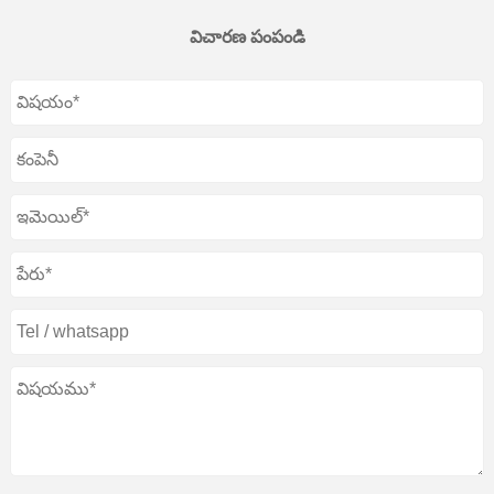
విచారణ పంపండి