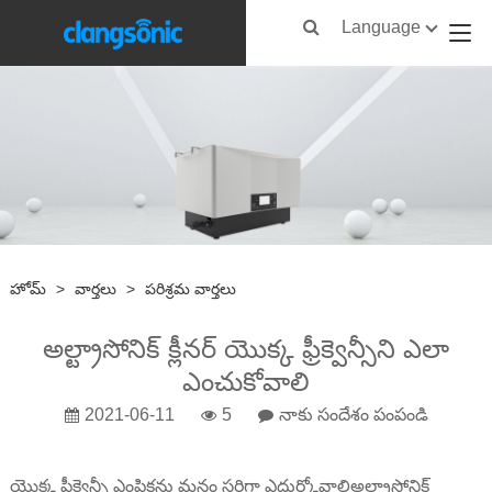
Language
హోమ్
>
వార్తలు
>
పరిశ్రమ వార్తలు
అల్ట్రాసోనిక్ క్లీనర్ యొక్క ఫ్రీక్వెన్సీని ఎలా
ఎంచుకోవాలి
2021-06-11
5
నాకు సందేశం పంపండి
యొక్క ఫ్రీక్వెన్సీ ఎంపికను మనం సరిగ్గా ఎదుర్కోవాలి
అల్ట్రాసోనిక్