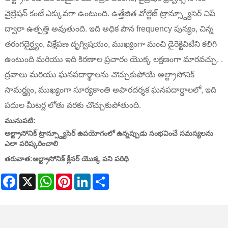
వైబ్రేషన్ కంటే ఎక్కువగా ఉంటుంది. ఉత్తేజిత వోల్టేజ్ ట్రాన్స్డ్యూసెర్ చిప్
ద్వారా ఉత్పత్తి అవుతుంది. ఇది అధిక పౌన frequency పున్యం, చిన్న
తరంగదైర్ఘ్యం, విక్షేపణ దృగ్విషయం, ముఖ్యంగా మంచి డైరెక్టివిటీని కలిగి
ఉంటుంది మరియు ఇది కిరణాల ప్రచారం యొక్క లక్షణంగా మారవచ్చు. .
ద్రవాలు మరియు ఘనపదార్థాలను చొచ్చుకుపోయే అల్ట్రాసోనిక్
సామర్థ్యం, ​​ముఖ్యంగా సూర్యకాంతి అపారదర్శక ఘనపదార్థాలలో, ఇది
పదుల మీటర్ల లోతు వరకు చొచ్చుకుపోతుంది.
మునుపటి:
అల్ట్రాసోనిక్ ట్రాన్స్డ్యూసెర్ ఉపయోగంలో ఉన్నప్పుడు సంభవించే సమస్యలను
ఎలా పరిష్కరించాలి
తరువాత:
అల్ట్రాసోనిక్ క్లీనర్ యొక్క పని పరిధి
Facebook
X
WhatsApp
Pinterest
LinkedIn
Share