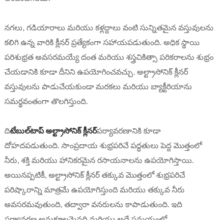
నగలు, గడియారాలు మరియు కళ్లద్దాలు వంటి సున్నితమైన వస్తువులను
కలిగి ఉన్న వారికి క్లీనర్ ప్రత్యేకంగా సహాయపడుతుంది. అధిక స్థాయి
పరిశుభ్రత అవసరమయ్యే దంత మరియు శస్త్రచికిత్సా పరికరాలను శుభ్రం
చేయడానికి కూడా దీనిని ఉపయోగించవచ్చు. అల్ట్రాసోనిక్ క్లీనర్
వస్తువులను పాడుచేయకుండా మరకలు మరియు బ్యాక్టీరియాను
సమర్థవంతంగా తొలగిస్తుంది.
ది
టేబుల్‌టాప్ అల్ట్రాసోనిక్ క్లీనర్
పర్యావరణానికి కూడా
దోహదపడుతుంది. సాంప్రదాయ శుభ్రపరిచే పద్ధతులు పెద్ద మొత్తంలో
నీరు, శక్తి మరియు హానికరమైన రసాయనాలను ఉపయోగిస్తాయి.
అయినప్పటికీ, అల్ట్రాసోనిక్ క్లీనర్ తక్కువ మొత్తంలో శుభ్రపరిచే
పరిష్కారాన్ని మాత్రమే ఉపయోగిస్తుంది మరియు తక్కువ నీరు
అవసరమవుతుంది, తద్వారా వనరులను కాపాడుతుంది. ఇది
పర్యావరణ అనుకూలమైనది మరియు అదే సమయంలో