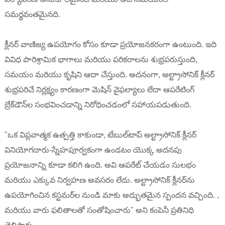
సమర్థవంతమైనది.
క్లీనర్ వాణిజ్య ఉపయోగం కోసం కూడా ప్రయోజనకరంగా ఉంటుంది. ఇది
వివిధ పారిశ్రామిక భాగాలు మరియు పరికరాలను శుభ్రపరుస్తుంది,
సమయం మరియు కృషిని ఆదా చేస్తుంది. అదనంగా, అల్ట్రాసోనిక్ క్లీనర్
శుభ్రపరిచే నిర్లక్ష్యం కారణంగా మెషిన్ వైఫల్యాలు లేదా ఆపరేటింగ్
బ్రేక్‌డౌన్‌ల సంభవించడాన్ని నిరోధించడంలో సహాయపడుతుంది.
"ఒక విప్లవాత్మక ఉత్పత్తి కాకుండా, టేబుల్‌టాప్ అల్ట్రాసోనిక్ క్లీనర్
వినియోగదారు-స్నేహపూర్వకంగా ఉండటం యొక్క అదనపు
ప్రయోజనాన్ని కూడా కలిగి ఉంది. అవి ఆపరేట్ చేయడం సులభం
మరియు ఎక్కువ నిర్వహణ అవసరం లేదు. అల్ట్రాసోనిక్ క్లీనర్‌ను
ఉపయోగించిన కస్టమర్‌ల నుండి మాకు అద్భుతమైన స్పందన వచ్చింది. ,
మరియు వారు ఫలితాలతో సంతోషించారు" అని కంపెనీ ప్రతినిధి