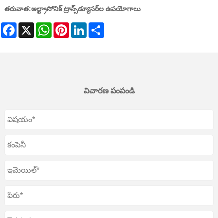
తరువాత:
అల్ట్రాసోనిక్ ట్రాన్స్‌డ్యూసర్‌ల ఉపయోగాలు
Facebook
X
WhatsApp
Pinterest
LinkedIn
Share
విచారణ పంపండి