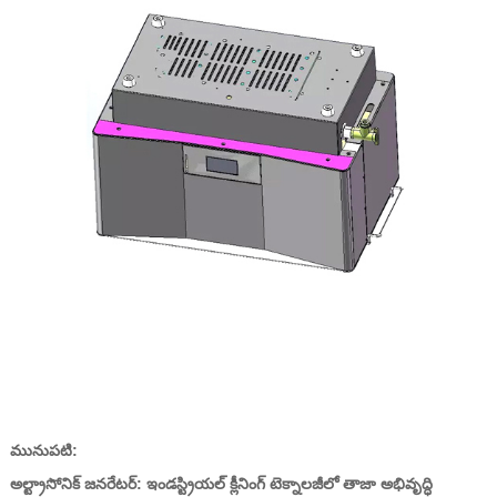
మునుపటి:
అల్ట్రాసోనిక్ జనరేటర్: ఇండస్ట్రియల్ క్లీనింగ్ టెక్నాలజీలో తాజా అభివృద్ధి