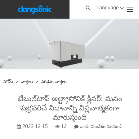
Language
హోమ్
>
వార్తలు
>
పరిశ్రమ వార్తలు
టేబుల్‌టాప్ అల్ట్రాసోనిక్ క్లీనర్: మనం
శుభ్రపరిచే విధానాన్ని విప్లవాత్మకంగా
మారుస్తుంది
2023-12-15
12
నాకు సందేశం పంపండి