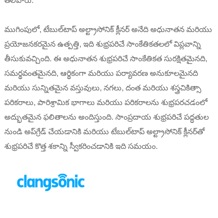
తెలిపారు.
ముగింపులో, టేబుల్‌టాప్ అల్ట్రాసోనిక్ క్లీనర్ అనేది అధునాతన మరియు
ప్రయోజనకరమైన ఉత్పత్తి, ఇది శుభ్రపరిచే సాంకేతికతలలో విప్లవాన్ని
తీసుకువచ్చింది. ఈ అధునాతన శుభ్రపరిచే సాంకేతికత సురక్షితమైనది,
సమర్థవంతమైనది, ఆర్థికంగా మరియు పర్యావరణ అనుకూలమైనది
మరియు సున్నితమైన వస్తువులు, నగలు, దంత మరియు శస్త్రచికిత్సా
పరికరాలు, పారిశ్రామిక భాగాలు మరియు పరికరాలను శుభ్రపరచడంలో
అద్భుతమైన ఫలితాలను అందిస్తుంది. సాంప్రదాయ శుభ్రపరిచే పద్ధతుల
నుండి అప్‌గ్రేడ్ చేయడానికి మరియు టేబుల్‌టాప్ అల్ట్రాసోనిక్ క్లీనర్‌తో
శుభ్రపరిచే కొత్త శకాన్ని స్వీకరించడానికి ఇది సమయం.