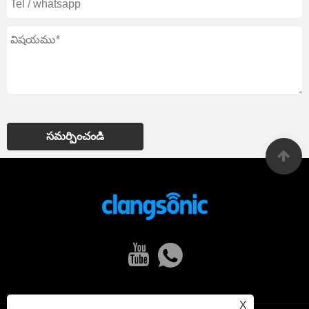
సమర్పించండి
X