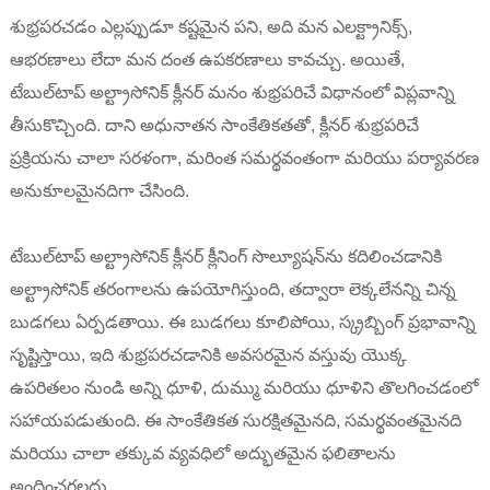
శుభ్రపరచడం ఎల్లప్పుడూ కష్టమైన పని, అది మన ఎలక్ట్రానిక్స్,
ఆభరణాలు లేదా మన దంత ఉపకరణాలు కావచ్చు. అయితే,
టేబుల్‌టాప్ అల్ట్రాసోనిక్ క్లీనర్ మనం శుభ్రపరిచే విధానంలో విప్లవాన్ని
తీసుకొచ్చింది. దాని అధునాతన సాంకేతికతతో, క్లీనర్ శుభ్రపరిచే
ప్రక్రియను చాలా సరళంగా, మరింత సమర్థవంతంగా మరియు పర్యావరణ
అనుకూలమైనదిగా చేసింది.
టేబుల్‌టాప్ అల్ట్రాసోనిక్ క్లీనర్ క్లీనింగ్ సొల్యూషన్‌ను కదిలించడానికి
అల్ట్రాసోనిక్ తరంగాలను ఉపయోగిస్తుంది, తద్వారా లెక్కలేనన్ని చిన్న
బుడగలు ఏర్పడతాయి. ఈ బుడగలు కూలిపోయి, స్క్రబ్బింగ్ ప్రభావాన్ని
సృష్టిస్తాయి, ఇది శుభ్రపరచడానికి అవసరమైన వస్తువు యొక్క
ఉపరితలం నుండి అన్ని ధూళి, దుమ్ము మరియు ధూళిని తొలగించడంలో
సహాయపడుతుంది. ఈ సాంకేతికత సురక్షితమైనది, సమర్థవంతమైనది
మరియు చాలా తక్కువ వ్యవధిలో అద్భుతమైన ఫలితాలను
అందించగలదు.